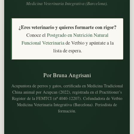
Medicina Veterinaria Integrativa (Barcelona).
¿Eres veterinario y quieres formarte con rigor?
Conoce el
Postgrado en Nutrición Natural
Funcional Veterinaria
de Vetbio y apúntate a la
lista de espera.
Por Bruna Angrisani
Acupuntora de perros y gatos, certificada en Medicina Tradicional
China animal por Acupcan (2022), registrada en el Practitioner’s
Register de la FEMTCI (nº 4040-12207). Cofundadora de Vetbio
Medicina Veterinaria Integrativa (Barcelona). Periodista de
formación.